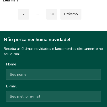
Leia mais
Paginação
1
2
…
30
Próximo
de
posts
Não perca nenhuma novidade!
Receba as últimas novidades e lançamentos diretamente no
seu e-mail.
Nome
E-mail