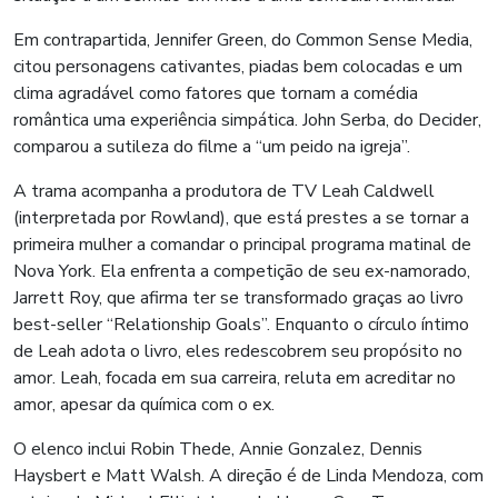
Em contrapartida, Jennifer Green, do Common Sense Media,
citou personagens cativantes, piadas bem colocadas e um
clima agradável como fatores que tornam a comédia
romântica uma experiência simpática. John Serba, do Decider,
comparou a sutileza do filme a “um peido na igreja”.
A trama acompanha a produtora de TV Leah Caldwell
(interpretada por Rowland), que está prestes a se tornar a
primeira mulher a comandar o principal programa matinal de
Nova York. Ela enfrenta a competição de seu ex-namorado,
Jarrett Roy, que afirma ter se transformado graças ao livro
best-seller “Relationship Goals”. Enquanto o círculo íntimo
de Leah adota o livro, eles redescobrem seu propósito no
amor. Leah, focada em sua carreira, reluta em acreditar no
amor, apesar da química com o ex.
O elenco inclui Robin Thede, Annie Gonzalez, Dennis
Haysbert e Matt Walsh. A direção é de Linda Mendoza, com