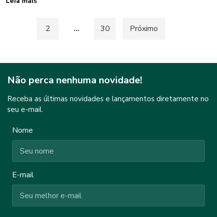
Leia mais
Paginação
1
2
…
30
Próximo
de
posts
Não perca nenhuma novidade!
Receba as últimas novidades e lançamentos diretamente no
seu e-mail.
Nome
E-mail