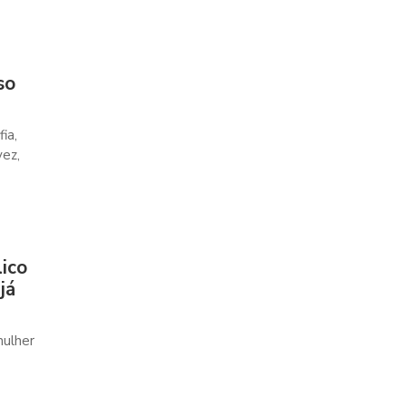
so
ia,
ez,
lico
já
mulher