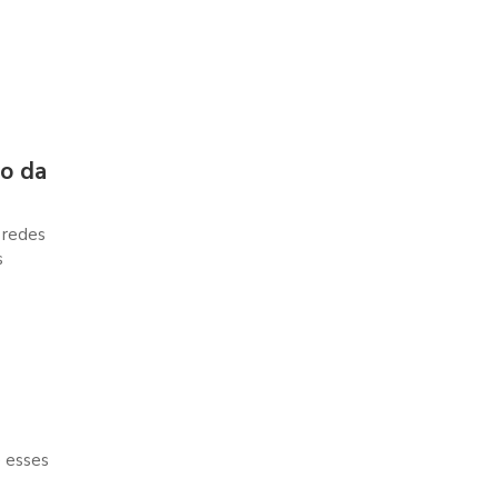
vo da
 redes
s
e esses