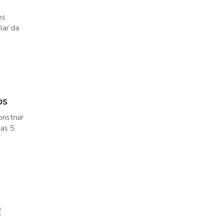
es
lar da
os
nstruir
 as 5
!