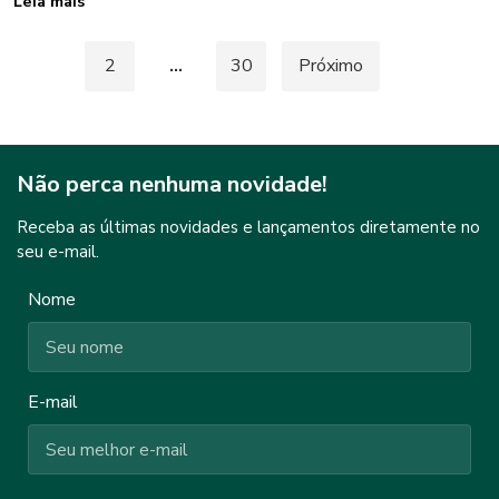
Leia mais
Paginação
1
2
…
30
Próximo
de
posts
Não perca nenhuma novidade!
Receba as últimas novidades e lançamentos diretamente no
seu e-mail.
Nome
E-mail