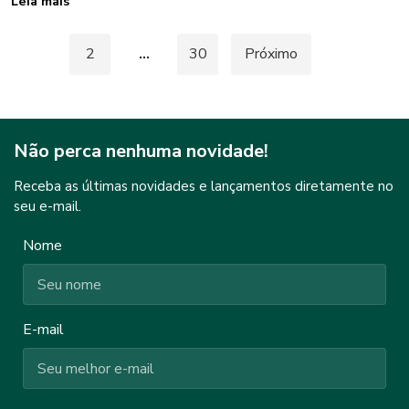
Leia mais
Paginação
1
2
…
30
Próximo
de
posts
Não perca nenhuma novidade!
Receba as últimas novidades e lançamentos diretamente no
seu e-mail.
Nome
E-mail