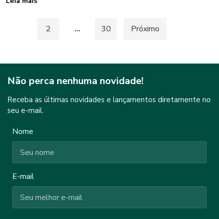
Leia mais
Paginação
1
2
…
30
Próximo
de
posts
Não perca nenhuma novidade!
Receba as últimas novidades e lançamentos diretamente no
seu e-mail.
Nome
E-mail