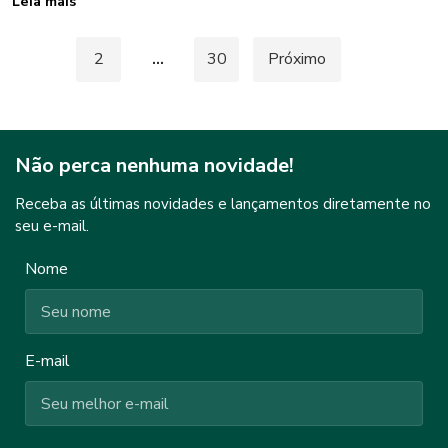
Leia mais
Paginação
1
2
…
30
Próximo
de
posts
Não perca nenhuma novidade!
Receba as últimas novidades e lançamentos diretamente no
seu e-mail.
Nome
E-mail