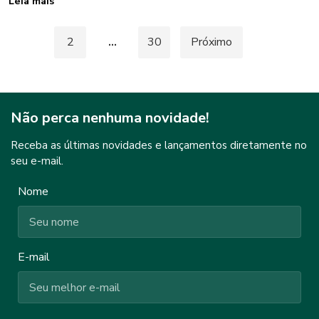
Leia mais
Paginação
1
2
…
30
Próximo
de
posts
Não perca nenhuma novidade!
Receba as últimas novidades e lançamentos diretamente no
seu e-mail.
Nome
E-mail