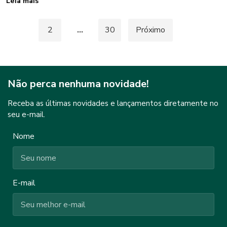
Leia mais
Paginação
1
2
…
30
Próximo
de
posts
Não perca nenhuma novidade!
Receba as últimas novidades e lançamentos diretamente no
seu e-mail.
Nome
E-mail