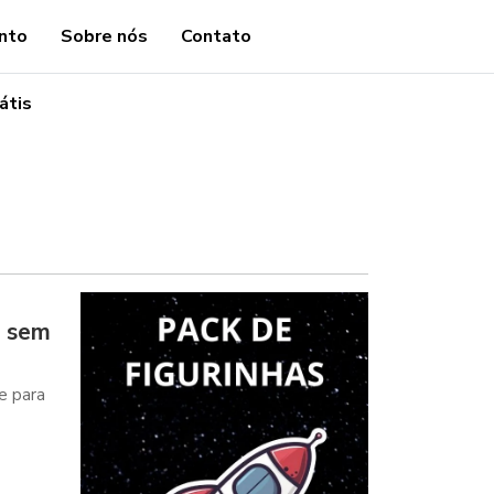
nto
Sobre nós
Contato
átis
a sem
e para