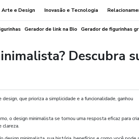
Arte e Design
Inovasão e Tecnologia
Relacioname
igurinhas
Gerador de link na Bio
Gerador de figurinhas gr
inimalista? Descubra s
esign, que prioriza a simplicidade e a funcionalidade, ganhou
, o design minimalista se tornou uma resposta eficaz para cria
 clareza.
 design minimalista, sua história, benefícios e como você pode a