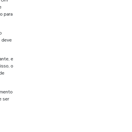
. Um
e
do para
o
n deve
ante, e
isso, o
 de
emento
e ser