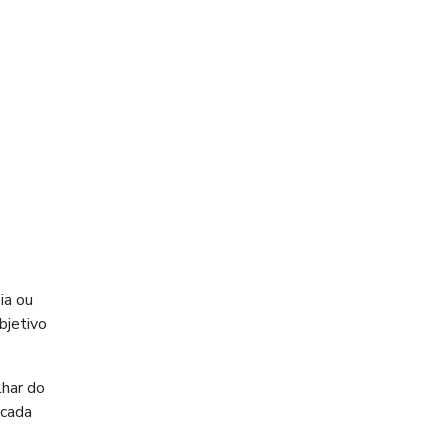
ia ou
bjetivo
lhar do
icada