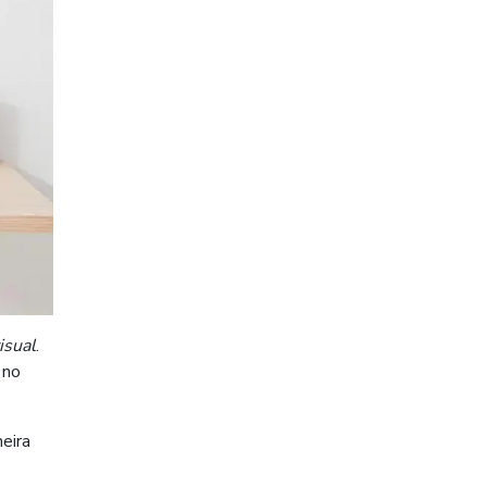
isual
.
 no
neira