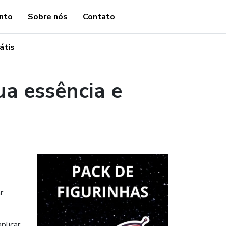
nto
Sobre nós
Contato
átis
ua essência e
r
plicar