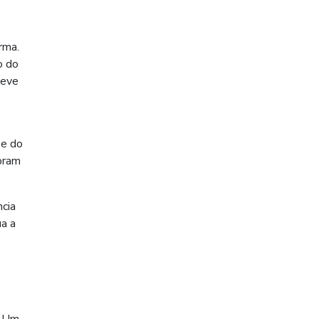
rma.
o do
deve
se do
oram
ncia
ua a