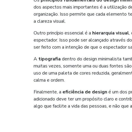
Os
princípios fundamentais do design mini
dos aspectos mais importantes é a utilização 
organização. Isso permite que cada elemento ten
a clareza visual.
Outro princípio essencial é a
hierarquia visual
,
espectador. Isso pode ser alcançado através d
ser feito com a intenção de que o espectador sa
A
tipografia
dentro do design minimalista també
muitas vezes, somente uma ou duas fontes são ut
uso de uma paleta de cores reduzida, geralmen
calma e ordem.
Finalmente, a
eficiência de design
é um dos pr
adicionado deve ter um propósito claro e contri
algo que facilite a vida das pessoas, e não que 