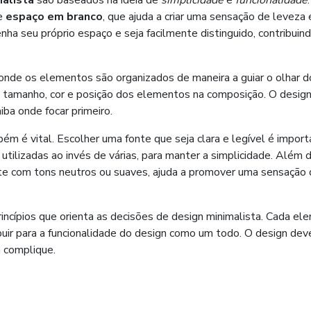
malista
são baseados na ideia de
simplicidade
e
funcionalidade
de
espaço em branco
, que ajuda a criar uma sensação de leveza 
ha seu próprio espaço e seja facilmente distinguido, contribuin
 onde os elementos são organizados de maneira a guiar o olhar d
o tamanho, cor e posição dos elementos na composição. O desig
iba onde focar primeiro.
m é vital. Escolher uma fonte que seja clara e legível é import
ilizadas ao invés de várias, para manter a simplicidade. Além d
te com tons neutros ou suaves, ajuda a promover uma sensação
incípios que orienta as decisões de design minimalista. Cada el
buir para a funcionalidade do design como um todo. O design dev
a complique.