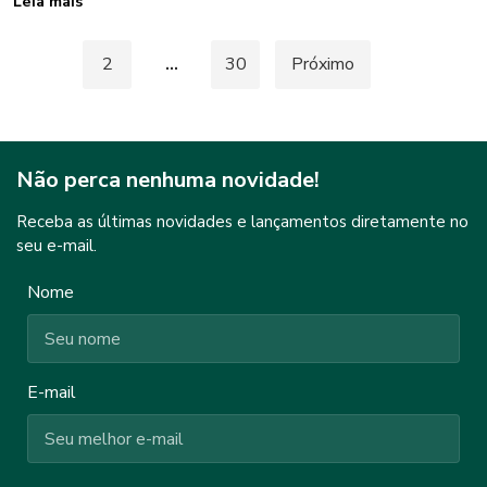
Leia mais
Paginação
1
2
…
30
Próximo
de
posts
Não perca nenhuma novidade!
Receba as últimas novidades e lançamentos diretamente no
seu e-mail.
Nome
E-mail