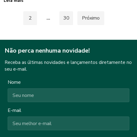
Leia mais
Paginação
1
2
…
30
Próximo
de
posts
Não perca nenhuma novidade!
Receba as últimas novidades e lançamentos diretamente no
seu e-mail.
Nome
E-mail